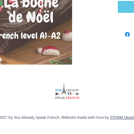
en déco
Noël et 
- appre
- enrich
de Noël
- jouer 
2021 by You Already Speak French. Website made with love by
STORM Desig