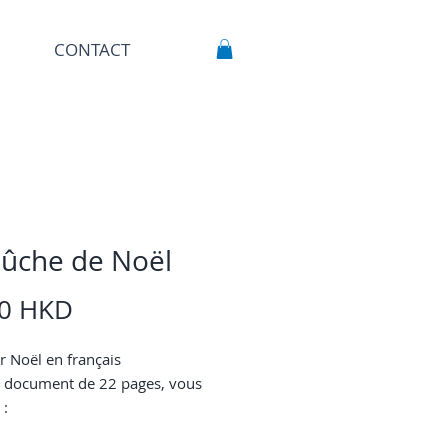
CONTACT
bûche de Noël
Prix
00 HKD
r Noël en français
 document de 22 pages, vous
 :
quer votre compréhension écrite